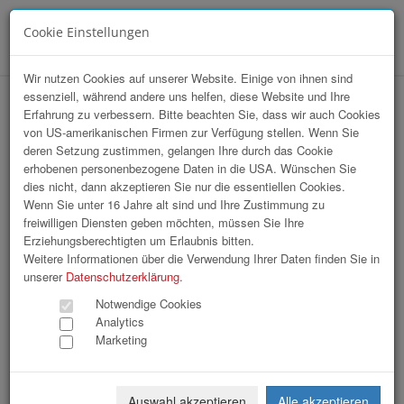
Cookie Einstellungen
Menü
Wir nutzen Cookies auf unserer Website. Einige von ihnen sind
essenziell, während andere uns helfen, diese Website und Ihre
Array
Erfahrung zu verbessern. Bitte beachten Sie, dass wir auch Cookies
hr-lounge Sommerfest Steinschaler Dörf
von US-amerikanischen Firmen zur Verfügung stellen. Wenn Sie
deren Setzung zustimmen, gelangen Ihre durch das Cookie
erhobenen personenbezogene Daten in die USA. Wünschen Sie
122 Bilder
dies nicht, dann akzeptieren Sie nur die essentiellen Cookies.
Wenn Sie unter 16 Jahre alt sind und Ihre Zustimmung zu
freiwilligen Diensten geben möchten, müssen Sie Ihre
«
1
2
3
4
»
Erziehungsberechtigten um Erlaubnis bitten.
Weitere Informationen über die Verwendung Ihrer Daten finden Sie in
unserer
Datenschutzerklärung
.
Notwendige Cookies
Analytics
Marketing
000.JPG
001.JPG
Auswahl akzeptieren
Alle akzeptieren