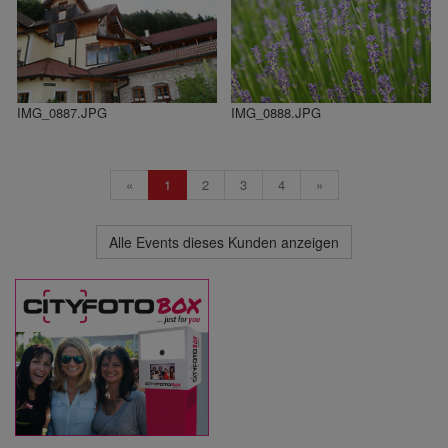
IMG_0887.JPG
IMG_0888.JPG
«
1
2
3
4
»
Alle Events dieses Kunden anzeigen