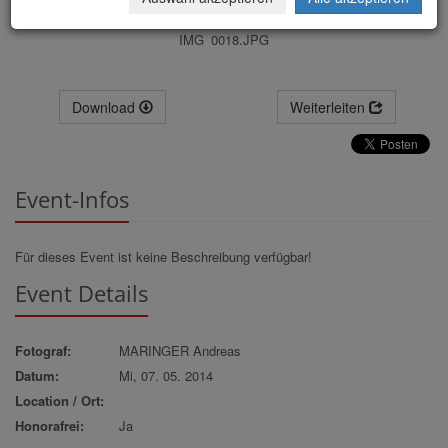
IMG_0018.JPG
Download
Weiterleiten
Event-Infos
Für dieses Event ist keine Beschreibung verfügbar!
Event Details
Fotograf:
MARINGER Andreas
Datum:
Mi, 07. 05. 2014
Location / Ort:
Honorafrei:
Ja