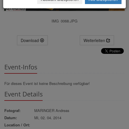
IMG_0068.JPG
Download
Weiterleiten
Event-Infos
Für dieses Event ist keine Beschreibung verfügbar!
Event Details
Fotograf:
MARINGER Andreas
Datum:
Mi, 02. 04. 2014
Location / Ort: