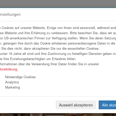
instellungen
FOTOGALERIEN
TEAM
ANGEBOT
 Cookies auf unserer Website. Einige von ihnen sind essenziell, während an
ese Website und Ihre Erfahrung zu verbessern. Bitte beachten Sie, dass wir a
Ö Wohnbau GmbH
on US-amerikanischen Firmen zur Verfügung stellen. Wenn Sie deren Setzun
, gelangen Ihre durch das Cookie erhobenen personenbezogene Daten in di
ie dies nicht, dann akzeptieren Sie nur die essentiellen Cookies.
nter 16 Jahre alt sind und Ihre Zustimmung zu freiwilligen Diensten geben 
Download
Weiterl
e Ihre Erziehungsberechtigten um Erlaubnis bitten.
formationen über die Verwendung Ihrer Daten finden Sie in unserer
tzerklärung
.
Notwendige Cookies
Analytics
Marketing
Auswahl akzeptieren
Alle akz