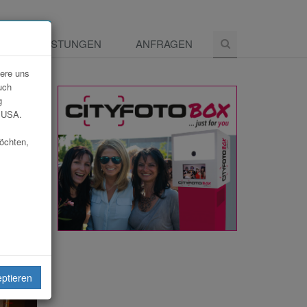
E
LEISTUNGEN
ANFRAGEN
dere uns
uch
g
e USA.
möchten,
eiten
eptieren