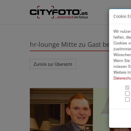
Cookie E
Wir nutzen
helfen, di
hr-lounge Mitte zu Gast bei O
Cookies v
zustimmen
Wünschen S
Wenn Sie u
Zurück zur Übersicht
müssen Si
Weitere In
Datenschu