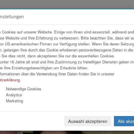
instellungen
FOTOGALERIEN
TEAM
ANGEBOT
 Cookies auf unserer Website. Einige von ihnen sind essenziell, während an
ese Website und Ihre Erfahrung zu verbessern. Bitte beachten Sie, dass wir a
Ö Wohnbau GmbH
on US-amerikanischen Firmen zur Verfügung stellen. Wenn Sie deren Setzun
, gelangen Ihre durch das Cookie erhobenen personenbezogene Daten in di
ie dies nicht, dann akzeptieren Sie nur die essentiellen Cookies.
nter 16 Jahre alt sind und Ihre Zustimmung zu freiwilligen Diensten geben 
Download
Weiterl
e Ihre Erziehungsberechtigten um Erlaubnis bitten.
formationen über die Verwendung Ihrer Daten finden Sie in unserer
tzerklärung
.
Notwendige Cookies
Analytics
Marketing
Auswahl akzeptieren
Alle akz