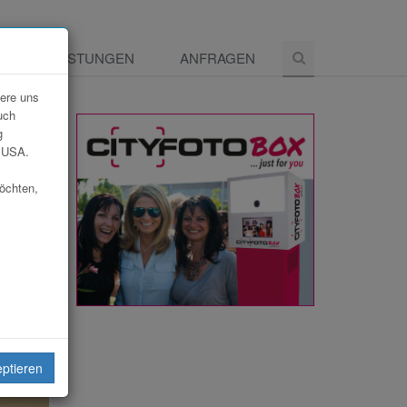
E
LEISTUNGEN
ANFRAGEN
dere uns
uch
g
e USA.
möchten,
eiten
eptieren