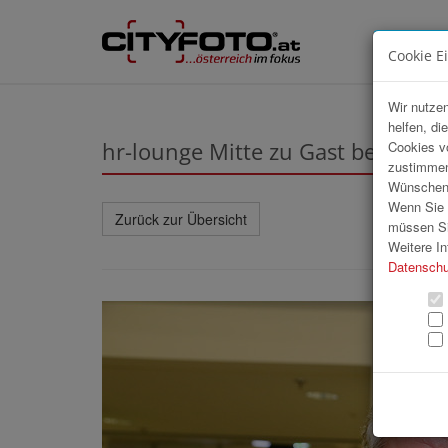
Cookie E
Wir nutzen
helfen, di
hr-lounge Mitte zu Gast bei O
Cookies v
zustimmen
Wünschen S
Wenn Sie u
Zurück zur Übersicht
müssen Si
Weitere In
Datenschu