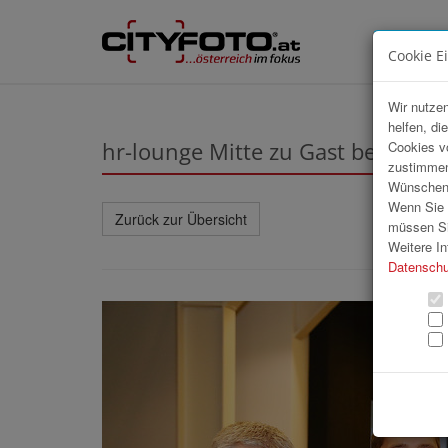
Cookie E
Wir nutzen
helfen, di
hr-lounge Mitte zu Gast bei O
Cookies v
zustimmen
Wünschen S
Wenn Sie u
Zurück zur Übersicht
müssen Si
Weitere In
Datenschu