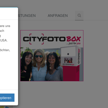
E
LEISTUNGEN
ANFRAGEN
dere uns
uch
g
e USA.
möchten,
eiten
eptieren