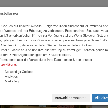
instellungen
FOTOGALERIEN
TEAM
ANGEBOT
 Cookies auf unserer Website. Einige von ihnen sind essenziell, während an
ese Website und Ihre Erfahrung zu verbessern. Bitte beachten Sie, dass wir a
Ö Wohnbau GmbH
on US-amerikanischen Firmen zur Verfügung stellen. Wenn Sie deren Setzun
, gelangen Ihre durch das Cookie erhobenen personenbezogene Daten in di
ie dies nicht, dann akzeptieren Sie nur die essentiellen Cookies.
nter 16 Jahre alt sind und Ihre Zustimmung zu freiwilligen Diensten geben 
Download
Weiterl
e Ihre Erziehungsberechtigten um Erlaubnis bitten.
formationen über die Verwendung Ihrer Daten finden Sie in unserer
tzerklärung
.
Notwendige Cookies
Analytics
Marketing
Auswahl akzeptieren
Alle akz