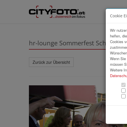
Cookie E
Wir nutzen
helfen, di
hr-lounge Sommerfest Schloßhot
Cookies v
zustimmen
Wünschen S
Wenn Sie u
Zurück zur Übersicht
müssen Si
Weitere In
Datenschu