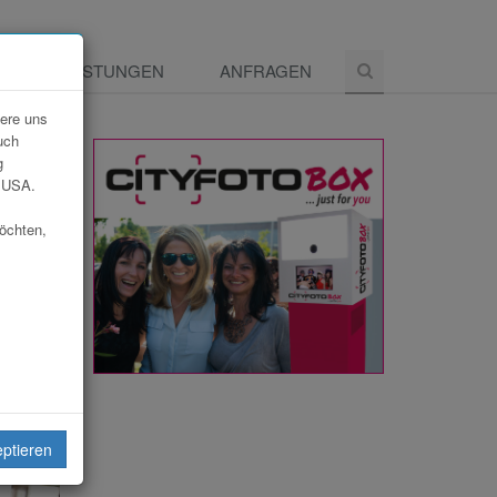
E
LEISTUNGEN
ANFRAGEN
dere uns
uch
g
e USA.
möchten,
eiten
eptieren