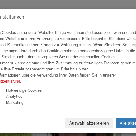
instellungen
FOTOGALERIEN
TEAM
ANGEBOT
 Cookies auf unserer Website. Einige von ihnen sind essenziell, während an
ese Website und Ihre Erfahrung zu verbessern. Bitte beachten Sie, dass wir a
el Mondsee
on US-amerikanischen Firmen zur Verfügung stellen. Wenn Sie deren Setzun
, gelangen Ihre durch das Cookie erhobenen personenbezogene Daten in di
ie dies nicht, dann akzeptieren Sie nur die essentiellen Cookies.
nter 16 Jahre alt sind und Ihre Zustimmung zu freiwilligen Diensten geben 
Download
Weiterl
e Ihre Erziehungsberechtigten um Erlaubnis bitten.
formationen über die Verwendung Ihrer Daten finden Sie in unserer
tzerklärung
.
Notwendige Cookies
Analytics
Marketing
Auswahl akzeptieren
Alle akz