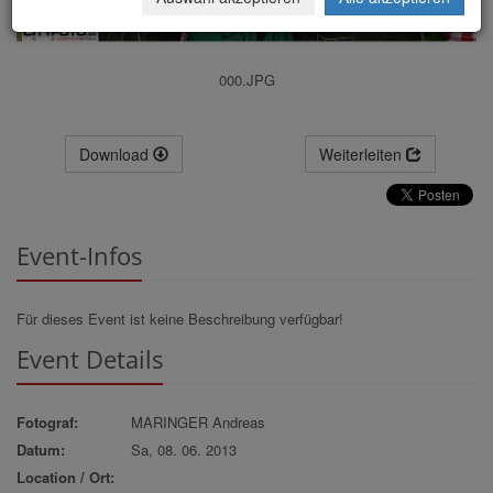
000.JPG
Download
Weiterleiten
Event-Infos
Für dieses Event ist keine Beschreibung verfügbar!
Event Details
Fotograf:
MARINGER Andreas
Datum:
Sa, 08. 06. 2013
Location / Ort: