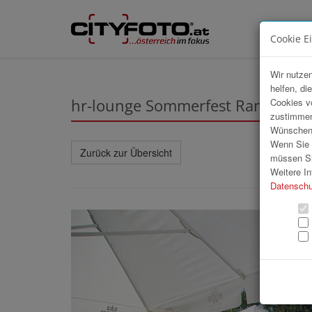
Cookie E
Wir nutzen
helfen, di
hr-lounge Sommerfest Ramsauhof
Cookies v
zustimmen
Wünschen S
Wenn Sie u
Zurück zur Übersicht
müssen Si
Weitere In
Datenschu