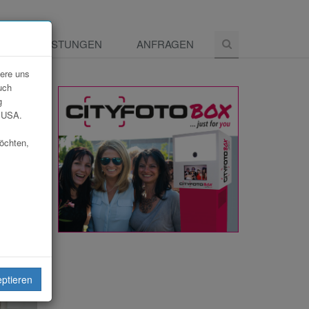
E
LEISTUNGEN
ANFRAGEN
dere uns
uch
g
e USA.
möchten,
eiten
eptieren