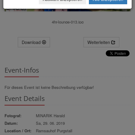
4hr-lounge-013.jpg
Download
Weiterleiten
Event-Infos
Für dieses Event ist keine Beschreibung verfügbar!
Event Details
Fotograf:
MINARIK Harald
Datum:
Sa, 29. 06. 2019
Location / Ort:
Ramsauhof Purgstall