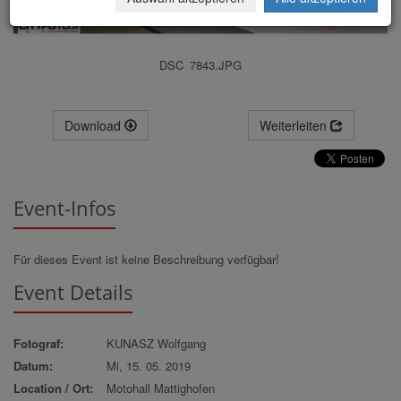
DSC_7843.JPG
Download
Weiterleiten
Event-Infos
Für dieses Event ist keine Beschreibung verfügbar!
Event Details
Fotograf:
KUNASZ Wolfgang
Datum:
Mi, 15. 05. 2019
Location / Ort:
Motohall Mattighofen