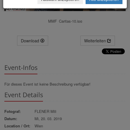
MMF_Caritas-10.jpg
Download
Weiterleiten
Event-Infos
Für dieses Event ist keine Beschreibung verfügbar!
Event Details
Fotograf:
FLENER Mili
Datum:
Mi, 20. 03. 2019
Location / Ort:
Wien