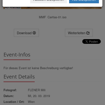
MMF_Caritas-01.jpg
Download
Weiterleiten
Event-Infos
Für dieses Event ist keine Beschreibung verfügbar!
Event Details
Fotograf:
FLENER Mili
Datum:
Mi, 20. 03. 2019
Location / Ort:
Wien