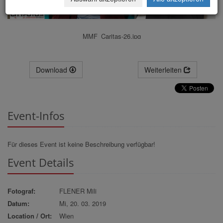
MMF_Caritas-26.jpg
Download
Weiterleiten
Event-Infos
Für dieses Event ist keine Beschreibung verfügbar!
Event Details
Fotograf:
FLENER Mili
Datum:
Mi, 20. 03. 2019
Location / Ort:
Wien