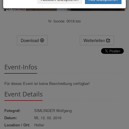
hr_lounge_0018.jpg
Download
Weiterleiten
Event-Infos
Für dieses Event ist keine Beschreibung verfügbar!
Event Details
Fotograf:
SIMLINGER Wolfgang
Datum:
Mi, 13. 03. 2019
Location / Ort:
Holter