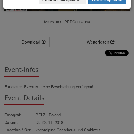
forum_028_PERO3067.jpg
Download
Weiterleiten
Event-Infos
Für dieses Event ist keine Beschreibung verfügbar!
Event Details
Fotograf:
PELZL Roland
Datum:
Di, 20. 11. 2018
Location / Ort:
voestalpine Gästehaus und Stahlwelt