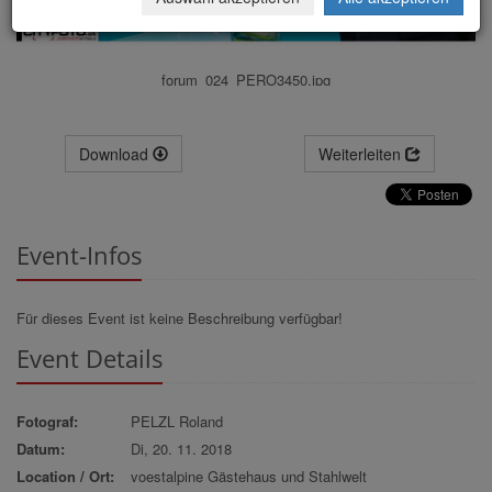
forum_024_PERO3450.jpg
Download
Weiterleiten
Event-Infos
Für dieses Event ist keine Beschreibung verfügbar!
Event Details
Fotograf:
PELZL Roland
Datum:
Di, 20. 11. 2018
Location / Ort:
voestalpine Gästehaus und Stahlwelt