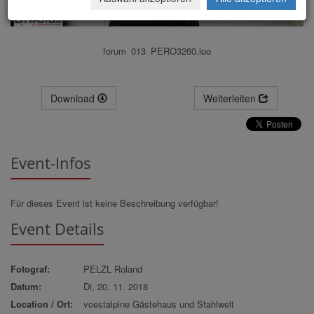
forum_013_PERO3260.jpg
Download
Weiterleiten
Event-Infos
Für dieses Event ist keine Beschreibung verfügbar!
Event Details
Fotograf:
PELZL Roland
Datum:
Di, 20. 11. 2018
Location / Ort:
voestalpine Gästehaus und Stahlwelt