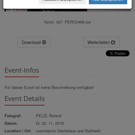
forum_027_PERO3468.jpg
Download
Weiterleiten
Event-Infos
Für dieses Event ist keine Beschreibung verfügbar!
Event Details
Fotograf:
PELZL Roland
Datum:
Di, 20. 11. 2018
Location / Ort:
voestalpine Gästehaus und Stahlwelt