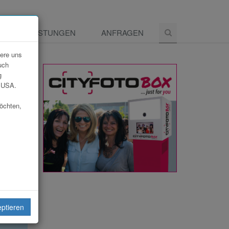
E
LEISTUNGEN
ANFRAGEN
dere uns
uch
g
e USA.
möchten,
eiten
eptieren