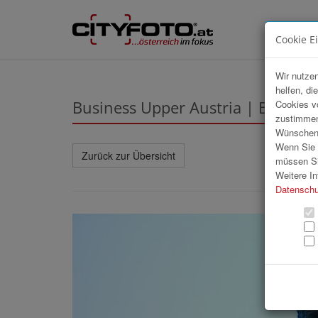
Cookie E
Wir nutzen
helfen, di
Business Upper Austria | Busine
Cookies v
zustimmen
Wünschen S
Wenn Sie u
Zurück zur Übersicht
müssen Si
Weitere In
Datenschu