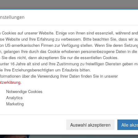
instellungen
FOTOGALERIEN
TEAM
ANGEBOT
 Cookies auf unserer Website. Einige von ihnen sind essenziell, während an
ese Website und Ihre Erfahrung zu verbessern. Bitte beachten Sie, dass wir a
ss & Technology Forum Tag 1 und 2
on US-amerikanischen Firmen zur Verfügung stellen. Wenn Sie deren Setzun
, gelangen Ihre durch das Cookie erhobenen personenbezogene Daten in di
ie dies nicht, dann akzeptieren Sie nur die essentiellen Cookies.
nter 16 Jahre alt sind und Ihre Zustimmung zu freiwilligen Diensten geben 
Download
Weiterl
e Ihre Erziehungsberechtigten um Erlaubnis bitten.
formationen über die Verwendung Ihrer Daten finden Sie in unserer
tzerklärung
.
Notwendige Cookies
Analytics
Marketing
Auswahl akzeptieren
Alle akz