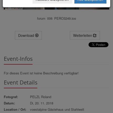
forum_006_PERO3249.jpg
Download
Weiterleiten
Event-Infos
Für dieses Event ist keine Beschreibung verfügbar!
Event Details
Fotograf:
PELZL Roland
Datum:
Di, 20. 11. 2018
Location / Ort:
voestalpine Gästehaus und Stahlwelt