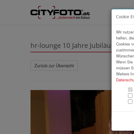
Cookie E
Wir nutzen
helfen, di
hr-lounge 10 Jahre Jubiläumsgala 
Cookies v
zustimmen
Wünschen S
Wenn Sie u
Zurück zur Übersicht
müssen Si
Weitere In
Datenschu