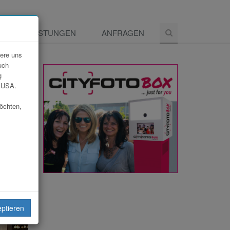
E
LEISTUNGEN
ANFRAGEN
dere uns
uch
g
e USA.
möchten,
eiten
eptieren