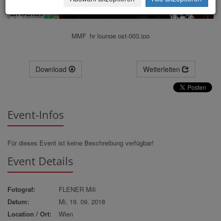
MMF_hr lounge ost-003.jpg
Download
Weiterleiten
Event-Infos
Für dieses Event ist keine Beschreibung verfügbar!
Event Details
Fotograf:
FLENER Mili
Datum:
Mi, 19. 09. 2018
Location / Ort:
Wien