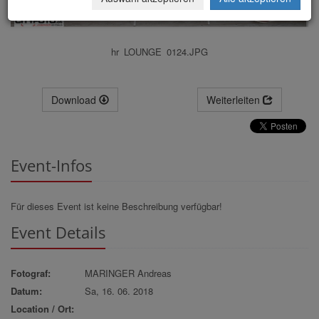
hr_LOUNGE_0124.JPG
Download
Weiterleiten
Event-Infos
Für dieses Event ist keine Beschreibung verfügbar!
Event Details
Fotograf:
MARINGER Andreas
Datum:
Sa, 16. 06. 2018
Location / Ort: