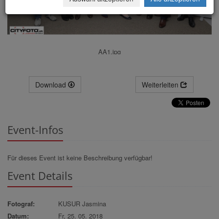
AA1.jpg
Download
Weiterleiten
Event-Infos
Für dieses Event ist keine Beschreibung verfügbar!
Event Details
Fotograf:
KUSUR Jasmina
Datum:
Fr, 25. 05. 2018