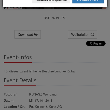
DSC_9719.JPG
Download
Weiterleiten
Event-Infos
Für dieses Event ist keine Beschreibung verfügbar!
Event Details
Fotograf:
KUNASZ Wolfgang
Datum:
Mi, 17. 01. 2018
Location / Ort:
Fa. Kellner & Kunz AG