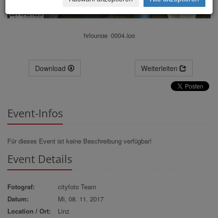
hrlounge_0004.jpg
Download
Weiterleiten
Event-Infos
Für dieses Event ist keine Beschreibung verfügbar!
Event Details
Fotograf:
cityfoto Team
Datum:
Mi, 08. 11. 2017
Location / Ort:
Linz