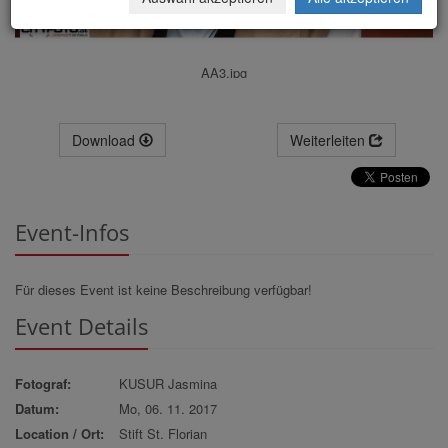
AA3.jpg
Download
Weiterleiten
Event-Infos
Für dieses Event ist keine Beschreibung verfügbar!
Event Details
Fotograf:
KUSUR Jasmina
Datum:
Mo, 06. 11. 2017
Location / Ort:
Stift St. Florian