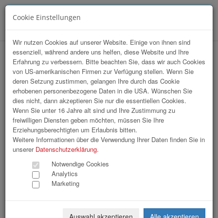
Cookie Einstellungen
Menü
Wir nutzen Cookies auf unserer Website. Einige von ihnen sind
essenziell, während andere uns helfen, diese Website und Ihre
Array
Erfahrung zu verbessern. Bitte beachten Sie, dass wir auch Cookies
hr-lounge Mitte zu Gast bei Rübig GmbH
von US-amerikanischen Firmen zur Verfügung stellen. Wenn Sie
deren Setzung zustimmen, gelangen Ihre durch das Cookie
& CoKG
erhobenen personenbezogene Daten in die USA. Wünschen Sie
dies nicht, dann akzeptieren Sie nur die essentiellen Cookies.
Wenn Sie unter 16 Jahre alt sind und Ihre Zustimmung zu
46 Bilder
freiwilligen Diensten geben möchten, müssen Sie Ihre
Erziehungsberechtigten um Erlaubnis bitten.
«
1
2
»
Weitere Informationen über die Verwendung Ihrer Daten finden Sie in
unserer
Datenschutzerklärung
.
Notwendige Cookies
Analytics
Marketing
Auswahl akzeptieren
Alle akzeptieren