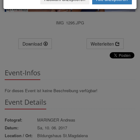
IMG_1295.JPG
Download
Weiterleiten
Event-Infos
Für dieses Event ist keine Beschreibung verfügbar!
Event Details
Fotograf:
MARINGER Andreas
Datum:
Sa, 10. 06. 2017
Location / Ort:
Bildungshaus St.Magdalena