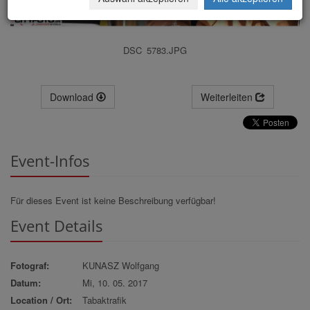
DSC_5783.JPG
Download
Weiterleiten
Event-Infos
Für dieses Event ist keine Beschreibung verfügbar!
Event Details
Fotograf:
KUNASZ Wolfgang
Datum:
Mi, 10. 05. 2017
Location / Ort:
Tabaktrafik