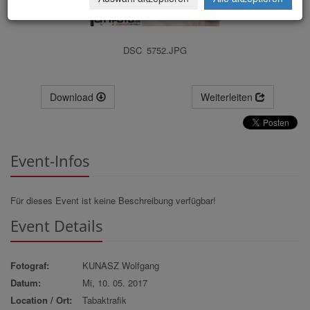
DSC_5752.JPG
Download
Weiterleiten
Event-Infos
Für dieses Event ist keine Beschreibung verfügbar!
Event Details
Fotograf:
KUNASZ Wolfgang
Datum:
Mi, 10. 05. 2017
Location / Ort:
Tabaktrafik