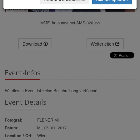
MMF_hr lounge bei AMS-020.jpg
Download
Weiterleiten
Event-Infos
Für dieses Event ist keine Beschreibung verfügbar!
Event Details
Fotograf:
FLENER Mili
Datum:
Mi, 25. 01. 2017
Location / Ort:
Wien