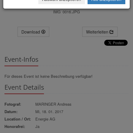
IMG_0016.JPG
Download
Weiterleiten
Event-Infos
Für dieses Event ist keine Beschreibung verfügbar!
Event Details
Fotograf:
MARINGER Andreas
Datum:
Mi, 18. 01. 2017
Location / Ort:
Energie AG
Honorafrei:
Ja