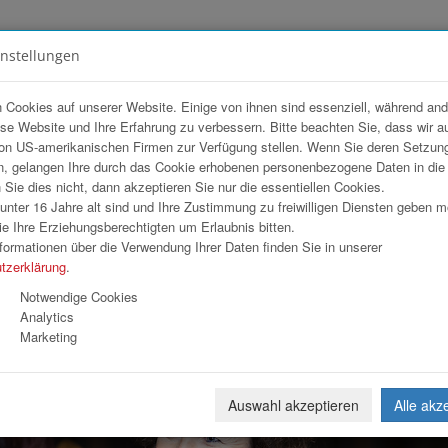
instellungen
FOTOGALERIEN
TEAM
ANGEBOT
 Cookies auf unserer Website. Einige von ihnen sind essenziell, während an
ese Website und Ihre Erfahrung zu verbessern. Bitte beachten Sie, dass wir a
Group Bank AG
on US-amerikanischen Firmen zur Verfügung stellen. Wenn Sie deren Setzun
, gelangen Ihre durch das Cookie erhobenen personenbezogene Daten in di
ie dies nicht, dann akzeptieren Sie nur die essentiellen Cookies.
nter 16 Jahre alt sind und Ihre Zustimmung zu freiwilligen Diensten geben 
Download
Weiterl
e Ihre Erziehungsberechtigten um Erlaubnis bitten.
formationen über die Verwendung Ihrer Daten finden Sie in unserer
tzerklärung
.
Notwendige Cookies
Analytics
Marketing
Auswahl akzeptieren
Alle akz