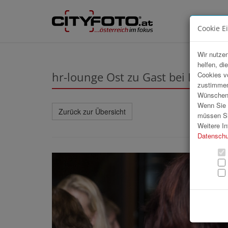
Cookie E
Wir nutzen
helfen, di
hr-lounge Ost zu Gast bei Erste 
Cookies v
zustimmen
Wünschen S
Wenn Sie u
Zurück zur Übersicht
müssen Si
Weitere In
Datenschu