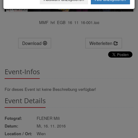
MMF_hrl_EGB_16_11_16-001.jpg
Download
Weiterleiten
Event-Infos
Für dieses Event ist keine Beschreibung verfügbar!
Event Details
Fotograf:
FLENER Mili
Datum:
Mi, 16. 11. 2016
Location / Ort:
Wien