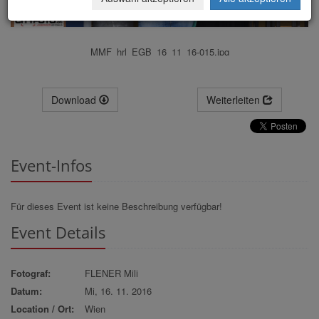
MMF_hrl_EGB_16_11_16-015.jpg
Download
Weiterleiten
Event-Infos
Für dieses Event ist keine Beschreibung verfügbar!
Event Details
Fotograf:
FLENER Mili
Datum:
Mi, 16. 11. 2016
Location / Ort:
Wien