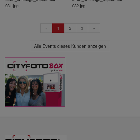
031.jpg
032.jpg
«
1
2
3
»
Alle Events dieses Kunden anzeigen