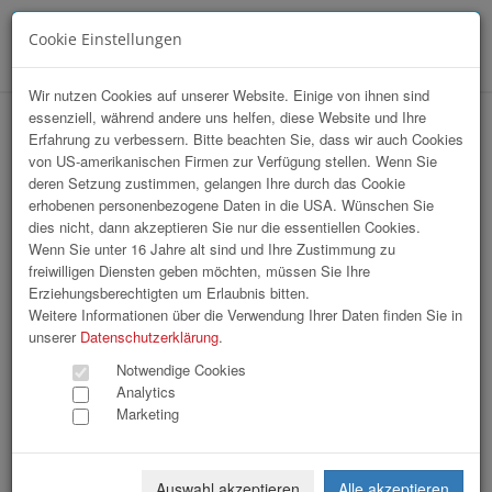
Cookie Einstellungen
Menü
Wir nutzen Cookies auf unserer Website. Einige von ihnen sind
essenziell, während andere uns helfen, diese Website und Ihre
Array
Erfahrung zu verbessern. Bitte beachten Sie, dass wir auch Cookies
hr-lounge Ost zu Gast bei Kuehne+Nagel
von US-amerikanischen Firmen zur Verfügung stellen. Wenn Sie
deren Setzung zustimmen, gelangen Ihre durch das Cookie
Austria
erhobenen personenbezogene Daten in die USA. Wünschen Sie
dies nicht, dann akzeptieren Sie nur die essentiellen Cookies.
Wenn Sie unter 16 Jahre alt sind und Ihre Zustimmung zu
66 Bilder
freiwilligen Diensten geben möchten, müssen Sie Ihre
Erziehungsberechtigten um Erlaubnis bitten.
«
1
2
3
»
Weitere Informationen über die Verwendung Ihrer Daten finden Sie in
unserer
Datenschutzerklärung
.
Notwendige Cookies
Analytics
Marketing
Auswahl akzeptieren
Alle akzeptieren