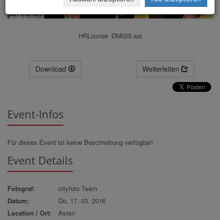
HRLounge_DM025.jpg
Download
Weiterleiten
Event-Infos
Für dieses Event ist keine Beschreibung verfügbar!
Event Details
Fotograf:
cityfoto Team
Datum:
Do, 17. 03. 2016
Location / Ort:
Asten