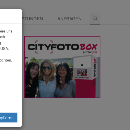
E
LEISTUNGEN
ANFRAGEN
dere uns
uch
g
e USA.
möchten,
eiten
eptieren