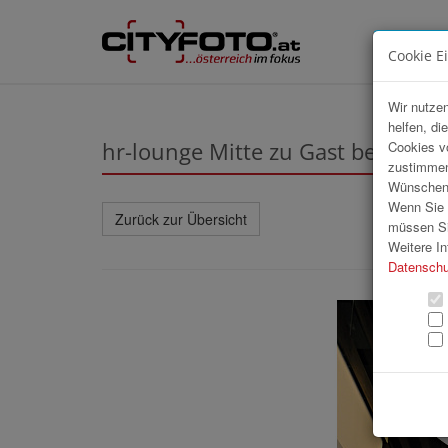
Cookie E
Wir nutzen
helfen, di
hr-lounge Mitte zu Gast bei MOLT
Cookies v
zustimmen
Wünschen S
Wenn Sie u
Zurück zur Übersicht
müssen Si
Weitere In
Datenschu