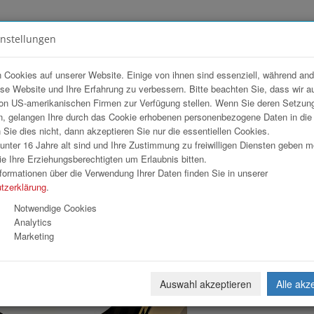
instellungen
FOTOGALERIEN
TEAM
ANGEBOT
 Cookies auf unserer Website. Einige von ihnen sind essenziell, während an
ese Website und Ihre Erfahrung zu verbessern. Bitte beachten Sie, dass wir a
E LUCE in Wels
on US-amerikanischen Firmen zur Verfügung stellen. Wenn Sie deren Setzun
, gelangen Ihre durch das Cookie erhobenen personenbezogene Daten in di
ie dies nicht, dann akzeptieren Sie nur die essentiellen Cookies.
nter 16 Jahre alt sind und Ihre Zustimmung zu freiwilligen Diensten geben 
Download
Weiterl
e Ihre Erziehungsberechtigten um Erlaubnis bitten.
formationen über die Verwendung Ihrer Daten finden Sie in unserer
tzerklärung
.
Notwendige Cookies
Analytics
Marketing
Auswahl akzeptieren
Alle akz