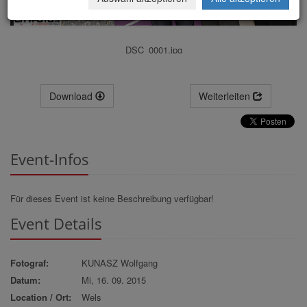
DSC_0001.jpg
Download
Weiterleiten
Event-Infos
Für dieses Event ist keine Beschreibung verfügbar!
Event Details
Fotograf:
KUNASZ Wolfgang
Datum:
Mi, 16. 09. 2015
Location / Ort:
Wels