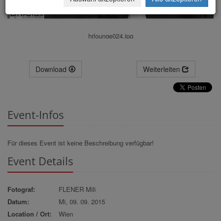
hrlounge024.jpg
Download
Weiterleiten
Event-Infos
Für dieses Event ist keine Beschreibung verfügbar!
Event Details
Fotograf:
FLENER Mili
Datum:
Mi, 09. 09. 2015
Location / Ort:
Wien