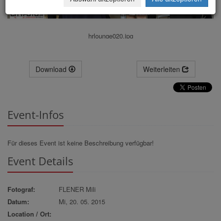
hrlounge020.jpg
Download
Weiterleiten
Event-Infos
Für dieses Event ist keine Beschreibung verfügbar!
Event Details
Fotograf:
FLENER Mili
Datum:
Mi, 20. 05. 2015
Location / Ort: