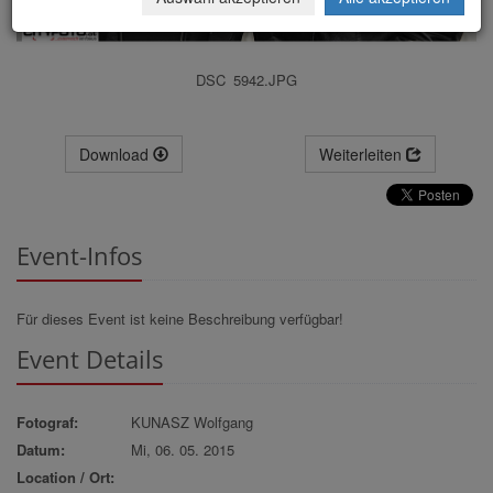
DSC_5942.JPG
Download
Weiterleiten
Event-Infos
Für dieses Event ist keine Beschreibung verfügbar!
Event Details
Fotograf:
KUNASZ Wolfgang
Datum:
Mi, 06. 05. 2015
Location / Ort: