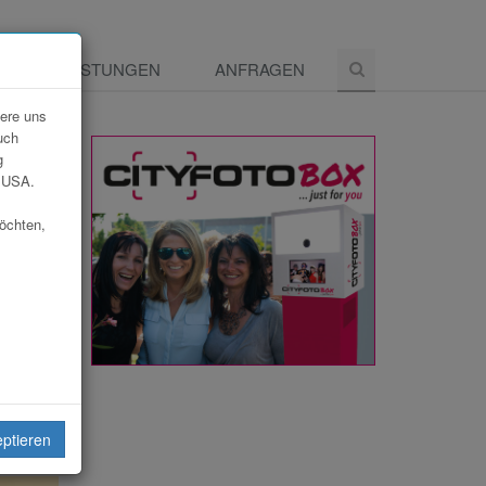
E
LEISTUNGEN
ANFRAGEN
dere uns
uch
g
e USA.
möchten,
eiten
eptieren