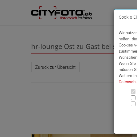
Cookie E
Wir nutzen
helfen, di
hr-lounge Ost zu Gast bei sBausp
Cookies v
zustimmen
Wünschen S
Wenn Sie u
Zurück zur Übersicht
müssen Si
Weitere In
Datenschu