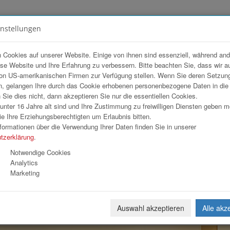
instellungen
FOTOGALERIEN
TEAM
ANGEBOT
 Cookies auf unserer Website. Einige von ihnen sind essenziell, während an
ese Website und Ihre Erfahrung zu verbessern. Bitte beachten Sie, dass wir a
arkasse
on US-amerikanischen Firmen zur Verfügung stellen. Wenn Sie deren Setzun
, gelangen Ihre durch das Cookie erhobenen personenbezogene Daten in di
ie dies nicht, dann akzeptieren Sie nur die essentiellen Cookies.
nter 16 Jahre alt sind und Ihre Zustimmung zu freiwilligen Diensten geben 
Download
Weiterl
e Ihre Erziehungsberechtigten um Erlaubnis bitten.
formationen über die Verwendung Ihrer Daten finden Sie in unserer
tzerklärung
.
Notwendige Cookies
Analytics
Marketing
Auswahl akzeptieren
Alle akz