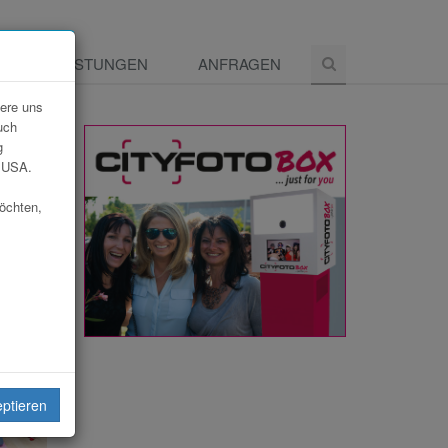
E
LEISTUNGEN
ANFRAGEN
dere uns
uch
g
e USA.
möchten,
eptieren