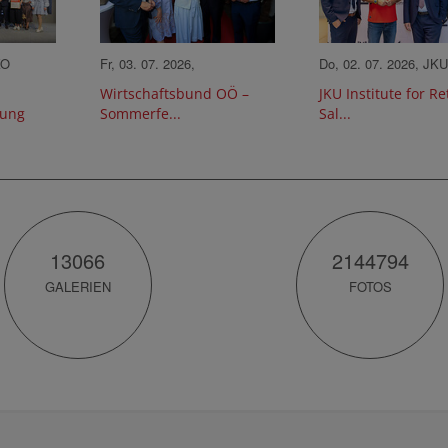
KO
Fr, 03. 07. 2026,
Do, 02. 07. 2026, JKU
Wirtschaftsbund OÖ –
JKU Institute for Re
lung
Sommerfe...
Sal...
13066
2144794
GALERIEN
FOTOS