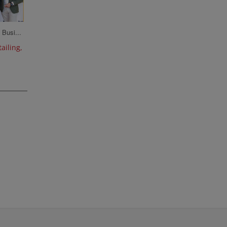
 Busi...
tailing,