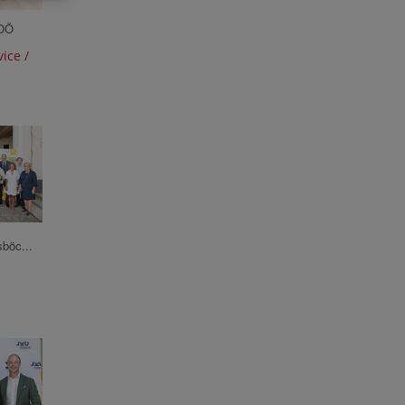
KOÖ
ice /
sböc...